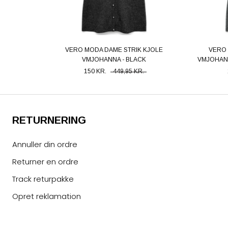
VERO MODA DAME STRIK KJOLE
VERO 
VMJOHANNA - BLACK
VMJOHAN
150 KR.
449,95 KR.
RETURNERING
Annuller din ordre
Returner en ordre
Track returpakke
Opret reklamation