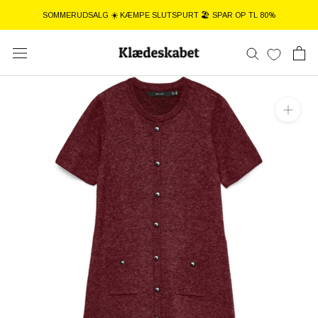
Gå
SOMMERUDSALG ☀️ KÆMPE SLUTSPURT 🏖️ SPAR OP TL 80%
til
indhold