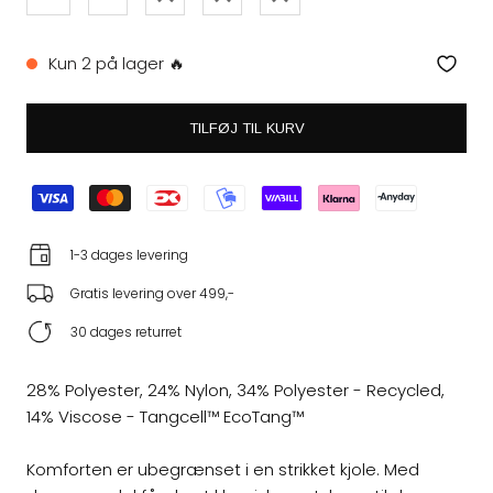
Kun 2 på lager 🔥
TILFØJ TIL KURV
1-3 dages levering
Gratis levering over 499,-
30 dages returret
28% Polyester, 24% Nylon, 34% Polyester - Recycled,
14% Viscose - Tangcell™ EcoTang™
Komforten er ubegrænset i en strikket kjole. Med