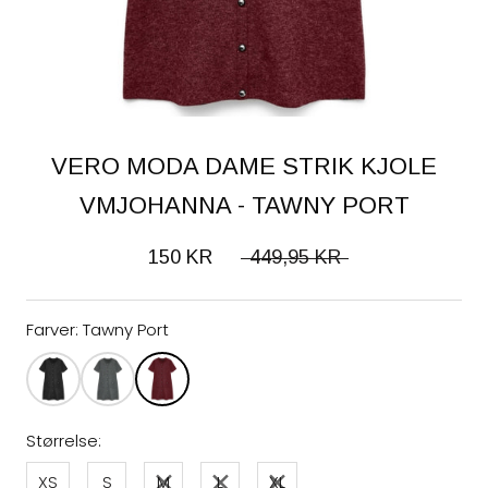
VERO MODA DAME STRIK KJOLE
VMJOHANNA - TAWNY PORT
150 KR
449,95 KR
Farver:
Tawny Port
Størrelse:
XS
S
M
L
XL