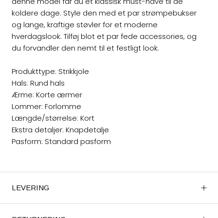
denne model får du et klassisk must-have til de
koldere dage. Style den med et par strømpebukser
og lange, kraftige støvler for et moderne
hverdagslook. Tilføj blot et par fede accessories, og
du forvandler den nemt til et festligt look.
Produkttype: Strikkjole
Hals: Rund hals
Ærme: Korte ærmer
Lommer: Forlomme
Længde/størrelse: Kort
Ekstra detaljer: Knapdetalje
Pasform: Standard pasform
LEVERING