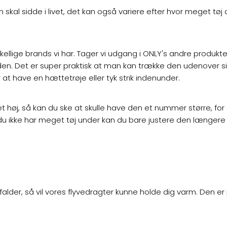
kal sidde i livet, det kan også variere efter hvor meget tøj
rskellige brands vi har. Tager vi udgang i ONLY's andre produkte
en. Det er super praktisk at man kan trække den udenover sit
t have en hættetrøje eller tyk strik indenunder.
øj, så kan du ske at skulle have den et nummer større, for at d
s du ikke har meget tøj under kan du bare justere den længere 
der, så vil vores flyvedragter kunne holde dig varm. Den er p