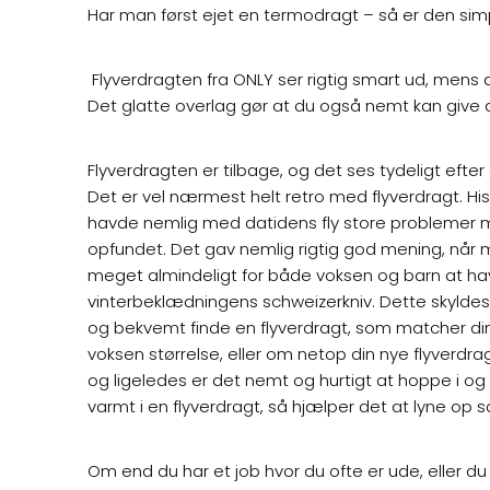
Har man først ejet en termodragt – så er den simp
Flyverdragten fra ONLY ser rigtig smart ud, mens 
Det glatte overlag gør at du også nemt kan give d
Flyverdragten er tilbage, og det ses tydeligt efter
Det er vel nærmest helt retro med flyverdragt. Hist
havde nemlig med datidens fly store problemer med
opfundet. Det gav nemlig rigtig god mening, når m
meget almindeligt for både voksen og barn at ha
vinterbeklædningens schweizerkniv. Dette skyldes
og bekvemt finde en flyverdragt, som matcher dine 
voksen størrelse, eller om netop din nye flyverdr
og ligeledes er det nemt og hurtigt at hoppe i og a
varmt i en flyverdragt, så hjælper det at lyne op 
Om end du har et job hvor du ofte er ude, eller d