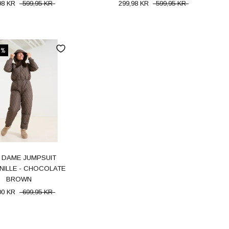
98 KR
599,95 KR
299,98 KR
599,95 KR
0%
 DAME JUMPSUIT
NILLE - CHOCOLATE
BROWN
00 KR
699,95 KR