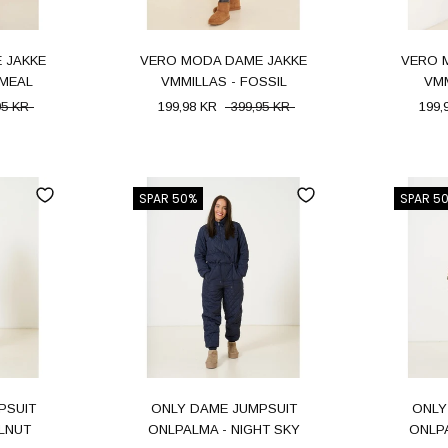
 JAKKE
VERO MODA DAME JAKKE
VERO 
TMEAL
VMMILLAS - FOSSIL
VMM
95 KR
199,98 KR
399,95 KR
199,
SPAR 50%
SPAR 5
PSUIT
ONLY DAME JUMPSUIT
ONLY
LNUT
ONLPALMA - NIGHT SKY
ONLP