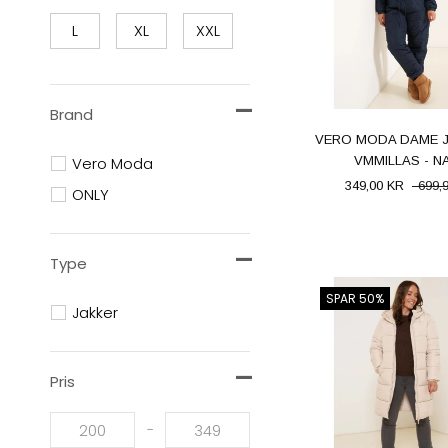
L
XL
XXL
Brand
VERO MODA DAME 
Vero Moda
VMMILLAS - N
349,00 KR
699,
ONLY
Type
SPAR 50%
Jakker
Pris
-