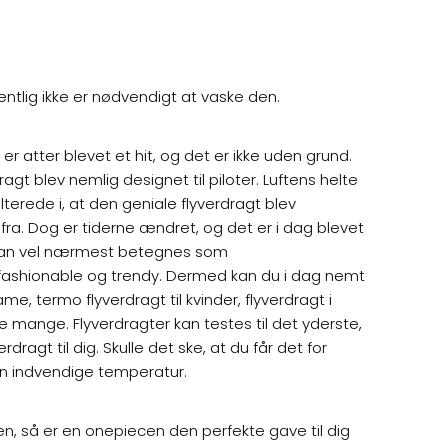
ntlig ikke er nødvendigt at vaske den.
er atter blevet et hit, og det er ikke uden grund.
gt blev nemlig designet til piloter. Luftens helte
erede i, at den geniale flyverdragt blev
fra. Dog er tiderne ændret, og det er i dag blevet
g kan vel nærmest betegnes som
, fashionable og trendy. Dermed kan du i dag nemt
, termo flyverdragt til kvinder, flyverdragt i
 mange. Flyverdragter kan testes til det yderste,
ragt til dig. Skulle det ske, at du får det for
den indvendige temperatur.
en, så er en onepiecen den perfekte gave til dig