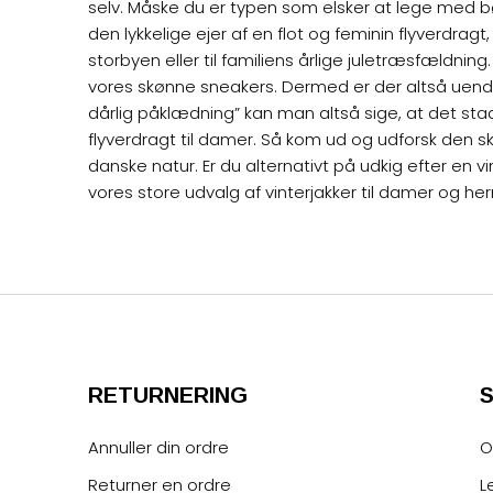
selv. Måske du er typen som elsker at lege med 
den lykkelige ejer af en flot og feminin flyverdra
storbyen eller til familiens årlige juletræsfældni
vores skønne sneakers. Dermed er der altså uendel
dårlig påklædning” kan man altså sige, at det stad
flyverdragt til damer. Så kom ud og udforsk den s
danske natur. Er du alternativt på udkig efter e
vores store udvalg af vinterjakker til
damer
og
her
RETURNERING
Annuller din ordre
O
Returner en ordre
L