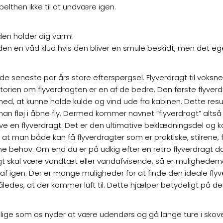
elthen ikke til at undvære igen.
den holder dig varm!
en en våd klud hvis den bliver en smule beskidt, men det ege
 de seneste par års store efterspørgsel. Flyverdragt til voksne 
orien om flyverdragten er en af de bedre. Den første flyverdra
, at kunne holde kulde og vind ude fra kabinen. Dette result
an fløj i åbne fly. Dermed kommer navnet ”flyverdragt” altså 
ve en flyverdragt. Det er den ultimative beklædningsdel o
 at man både kan få flyverdragter som er praktiske, stilrene
behov. Om end du er på udkig efter en retro flyverdragt dame
agt skal være vandtæt eller vandafvisende, så er mulighederne
f igen. Der er mange muligheder for at finde den ideale flyverd
således, at der kommer luft til. Dette hjælper betydeligt på 
u lige som os nyder at være udendørs og gå lange ture i skov