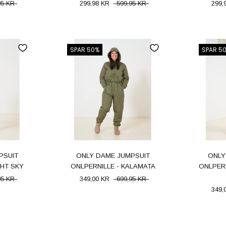
95 KR
299,98 KR
599,95 KR
299,
SPAR 50%
SPAR 5
PSUIT
ONLY DAME JUMPSUIT
ONLY
GHT SKY
ONLPERNILLE - KALAMATA
ONLPER
95 KR
349,00 KR
699,95 KR
349,