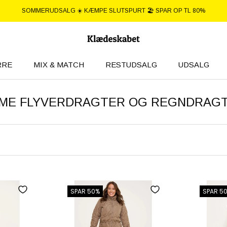
SOMMERUDSALG ☀️ KÆMPE SLUTSPURT 🏖️ SPAR OP TL 80%
RRE
MIX & MATCH
RESTUDSALG
UDSALG
RRE
UDSALG
ME FLYVERDRAGTER OG REGNDRAG
SPAR 50%
SPAR 5