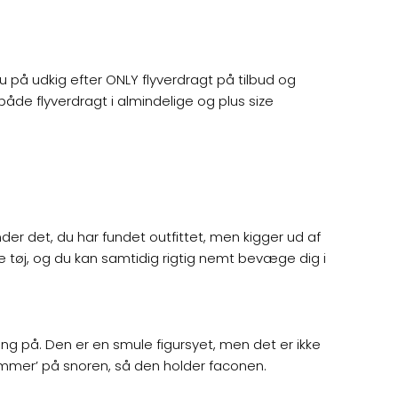
u på udkig efter ONLY flyverdragt på tilbud og
 både flyverdragt i almindelige og plus size
nder det, du har fundet outfittet, men kigger ud af
ge tøj, og du kan samtidig rigtig nemt bevæge dig i
ing på. Den er en smule figursyet, men det er ikke
emmer’ på snoren, så den holder faconen.