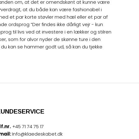
standen om, at det er omendskønt at kunne være
lyverdragt, at du både kan være fashionabel i
 med et par korte støvler med hæl eller et par af
 ordsprog ”Der findes ikke dårligt vejr - kun
 til livs ved at investere i en lækker og stilren
er, som for alvor nyder de skønne ture i den
t du kan se hammer godt ud, så kan du tjekke
KUNDESERVICE
lf.nr.
+45 71 74 75 17
mail:
Info@klaedeskabet.dk