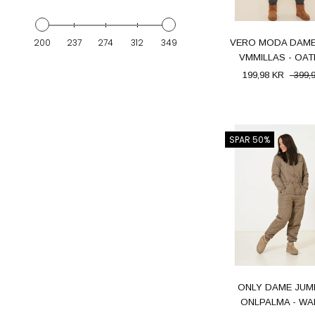
200
237
274
312
349
VERO MODA DAME
VMMILLAS - OA
199,98 KR
399,
SPAR 50%
ONLY DAME JUM
ONLPALMA - WA