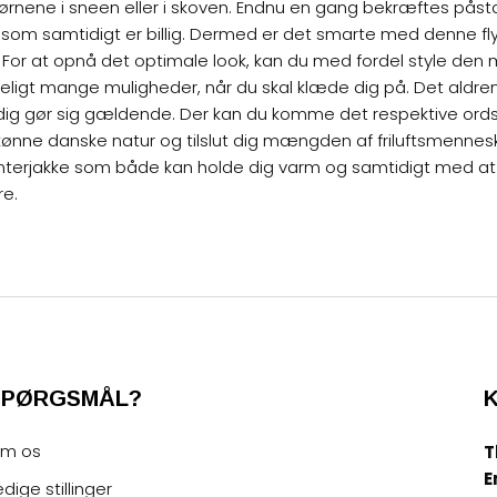
børnene i sneen eller i skoven. Endnu en gang bekræftes på
gt, som samtidigt er billig. Dermed er det smarte med denne f
ng. For at opnå det optimale look, kan du med fordel style den
igt mange muligheder, når du skal klæde dig på. Det aldrende
ig gør sig gældende. Der kan du komme det respektive ordsprog
kønne danske natur og tilslut dig mængden af friluftsmennesk
n vinterjakke som både kan holde dig varm og samtidigt med a
re
.
SPØRGSMÅL?
m os
T
E
edige stillinger