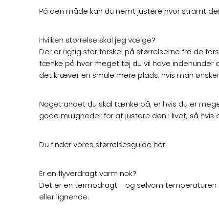
På den måde kan du nemt justere hvor stramt den s
Hvilken størrelse skal jeg vælge?
Der er rigtig stor forskel på størrelserne fra de fo
tænke på hvor meget tøj du vil have indenunder d
det kræver en smule mere plads, hvis man ønsker a
Noget andet du skal tænke på, er hvis du er meget h
gode muligheder for at justere den i livet, så hvi
Du finder vores størrelsesguide her.
Er en flyverdragt varm nok?
Det er en termodragt - og selvom temperaturen fal
eller lignende.