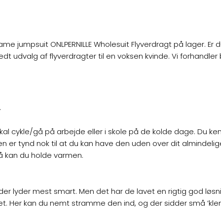
ame jumpsuit ONLPERNILLE
Wholesuit Flyverdragt på lager. Er d
edt udvalg af flyverdragter til en voksen kvinde. Vi forhandler
.
 skal cykle/gå på arbejde eller i skole på de kolde dage. Du ke
Den er tynd nok til at du kan have den uden over dit almindeli
så kan du holde varmen.
der lyder mest smart. Men det har de lavet en rigtig god løsn
et. Her kan du nemt stramme den ind, og der sidder små ’kl