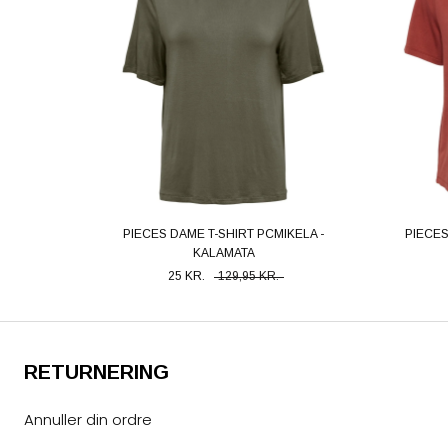
PIECES DAME T-SHIRT PCMIKELA -
PIECES
KALAMATA
25 KR.
129,95 KR.
RETURNERING
Annuller din ordre