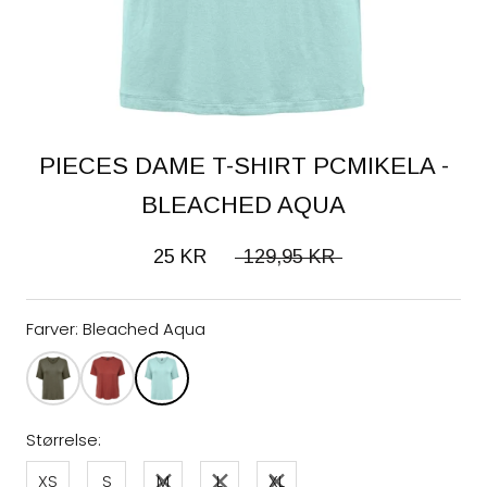
PIECES DAME T-SHIRT PCMIKELA -
BLEACHED AQUA
25 KR
129,95 KR
Farver:
Bleached Aqua
Størrelse:
XS
S
M
L
XL