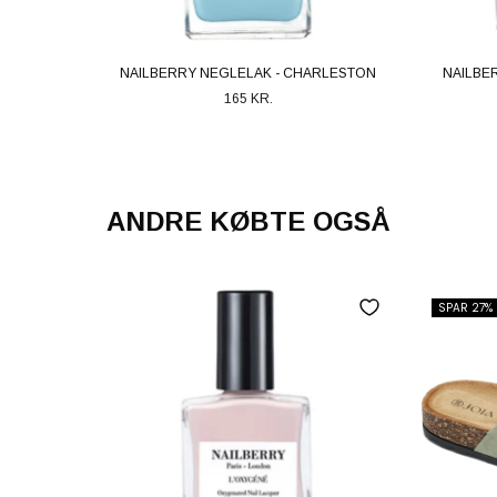
NAILBERRY NEGLELAK - CHARLESTON
NAILBE
165 KR.
ANDRE KØBTE OGSÅ
SPAR 27%