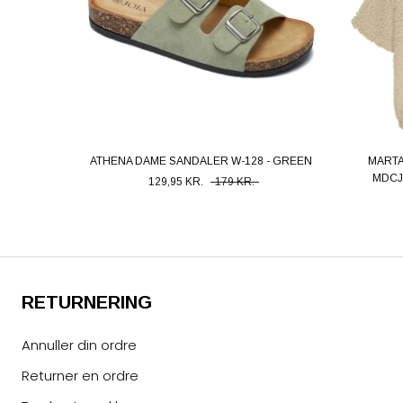
ATHENA DAME SANDALER W-128 - GREEN
MARTA
MDCJ
129,95 KR.
179 KR.
RETURNERING
Annuller din ordre
Returner en ordre