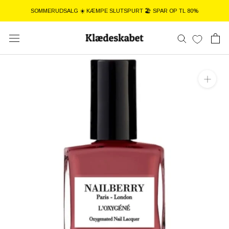
Gå
SOMMERUDSALG ☀️ KÆMPE SLUTSPURT 🏖️ SPAR OP TL 80%
til
indhold