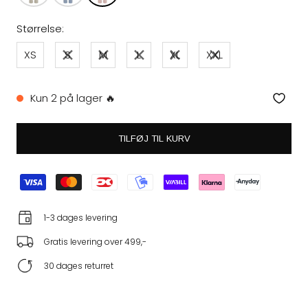
Størrelse:
XS
S
M
L
XL
XXL
Kun 2 på lager 🔥
TILFØJ TIL KURV
1-3 dages levering
Gratis levering over 499,-
30 dages returret