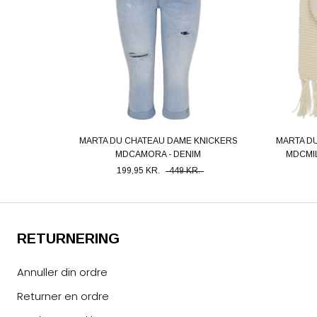
MARTA DU CHATEAU DAME KNICKERS
MARTA D
MDCAMORA - DENIM
MDCMIL
199,95 KR.
449 KR.
RETURNERING
Annuller din ordre
Returner en ordre