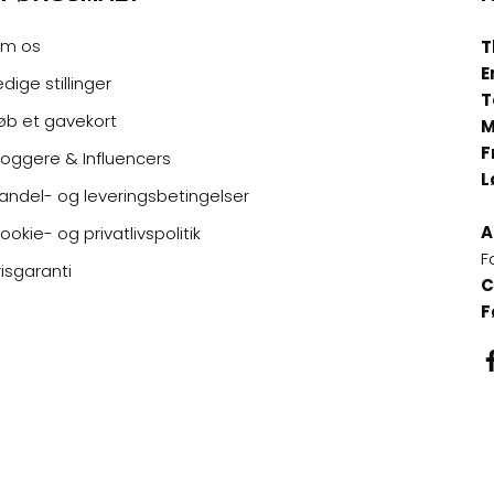
m os
T
E
edige stillinger
T
øb et gavekort
M
F
loggere & Influencers
L
andel- og leveringsbetingelser
A
ookie- og privatlivspolitik
F
risgaranti
C
F