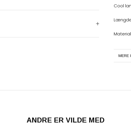
Cool lan
Længde:
Material
MERE 
SE BI
ANDRE ER VILDE MED