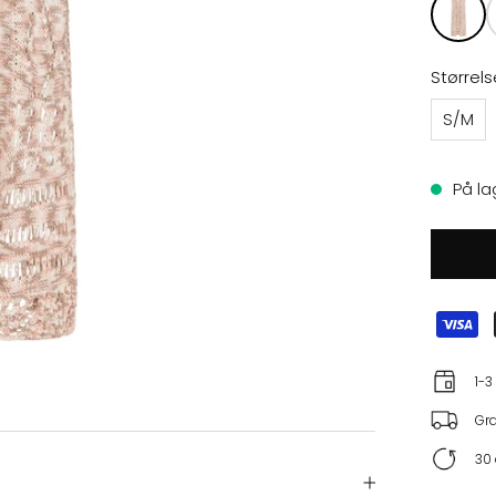
Størrels
S/M
På la
1-3
Gra
30 