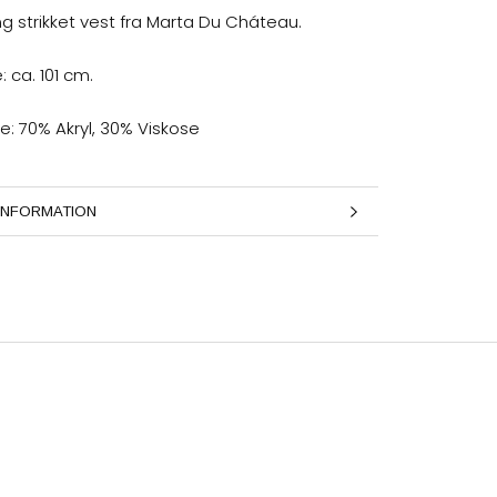
g strikket vest fra Marta Du Cháteau.
 ca. 101 cm.
e: 70% Akryl, 30% Viskose
INFORMATION
LLEDER