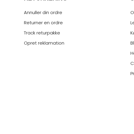
Annuller din ordre
O
Returner en ordre
L
Track returpakke
K
Opret reklamation
B
H
C
P