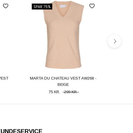
SPAR 75%
SPAR 5
VEST
MARTA DU CHATEAU VEST AW268 -
MARTA 
BEIGE
MD
75 KR.
299 KR.
KUNDESERVICE