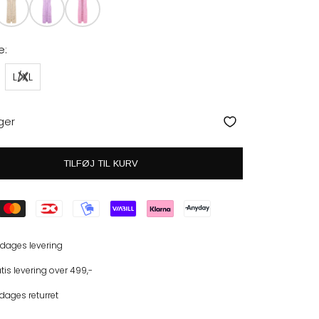
e:
L/XL
ger
TILFØJ TIL KURV
 dages levering
tis levering over 499,-
dages returret