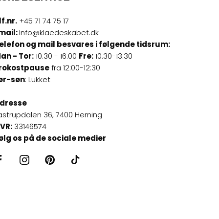
lf.nr.
+45 71 74 75 17
mail:
Info@klaedeskabet.dk
elefon og mail besvares i følgende tidsrum:
an - Tor:
10:30 - 16:00
Fre:
10:30-13:30
rokostpause
fra 12:00-12:30
ør-søn
: Lukket
dresse
astrupdalen 36, 7400 Herning
VR:
33146574
ølg os på de sociale medier