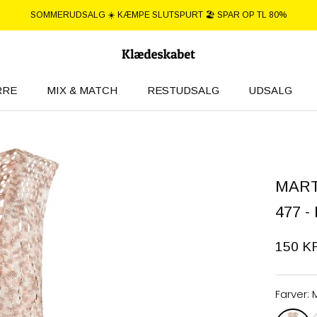
SOMMERUDSALG ☀️ KÆMPE SLUTSPURT 🏖️ SPAR OP TL 80%
RRE
MIX & MATCH
RESTUDSALG
UDSALG
RRE
UDSALG
MART
477 -
150 K
Farver: