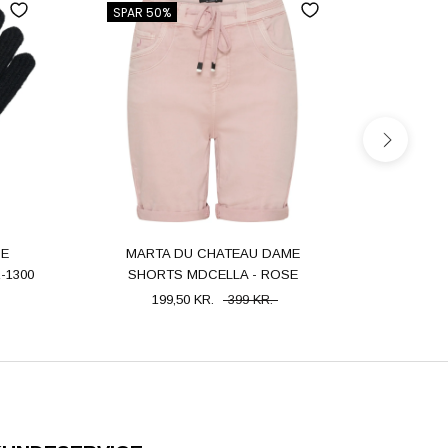
SPAR 50%
ME
MARTA DU CHATEAU DAME
MAR
-1300
SHORTS MDCELLA - ROSE
TØRKLÆD
199,50 KR.
399 KR.