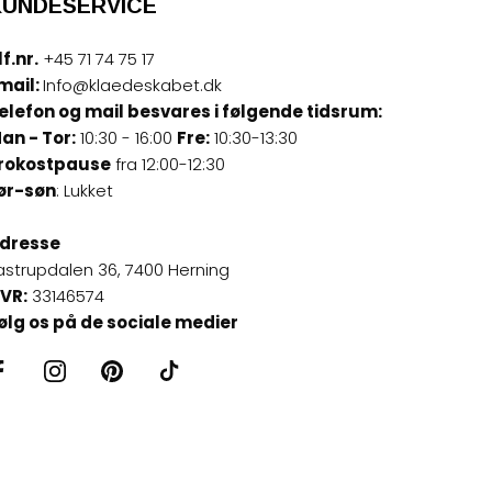
KUNDESERVICE
lf.nr.
+45 71 74 75 17
mail:
Info@klaedeskabet.dk
elefon og mail besvares i følgende tidsrum:
an - Tor:
10:30 - 16:00
Fre:
10:30-13:30
rokostpause
fra 12:00-12:30
ør-søn
: Lukket
dresse
astrupdalen 36, 7400 Herning
VR:
33146574
ølg os på de sociale medier