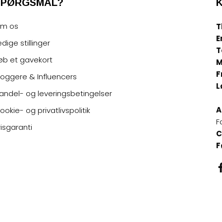
SPØRGSMÅL?
m os
T
E
edige stillinger
T
øb et gavekort
M
F
loggere & Influencers
L
andel- og leveringsbetingelser
A
ookie- og privatlivspolitik
F
risgaranti
C
F