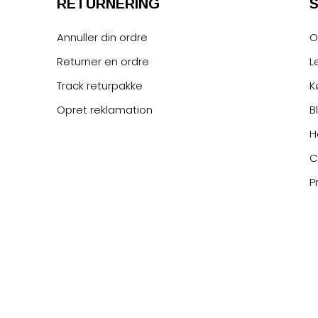
RETURNERING
Annuller din ordre
O
Returner en ordre
L
Track returpakke
K
Opret reklamation
B
H
C
P