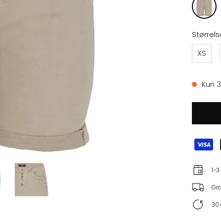
Størrels
XS
Kun 3
1-3
Gra
30 