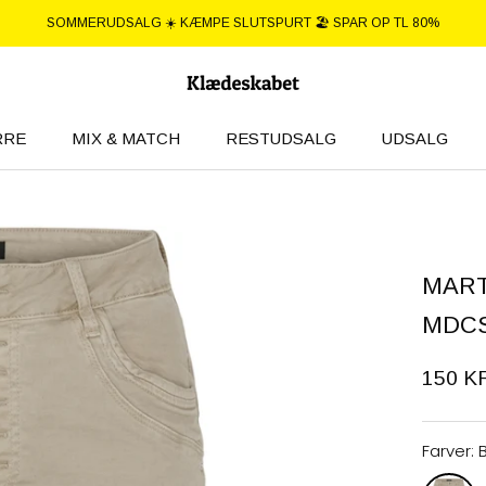
SOMMERUDSALG ☀️ KÆMPE SLUTSPURT 🏖️ SPAR OP TL 80%
RRE
MIX & MATCH
RESTUDSALG
UDSALG
RRE
UDSALG
MART
MDCS
150 K
Farver: