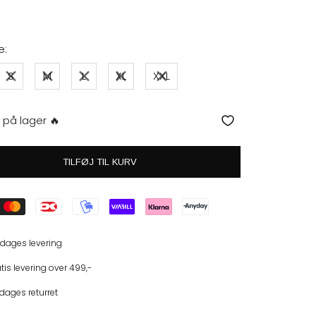
e:
S
M
L
XL
XXL
 på lager 🔥
TILFØJ TIL KURV
 dages levering
tis levering over 499,-
dages returret