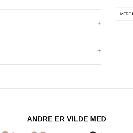
MERE 
SE BI
ANDRE ER VILDE MED