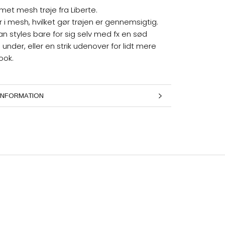
et mesh trøje fra Liberte.
r i mesh, hvilket gør trøjen er gennemsigtig.
an styles bare for sig selv med fx en sød
 under, eller en strik udenover for lidt mere
ook.
INFORMATION
LLEDER