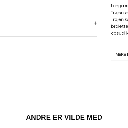
Langærm
Trøjen e
Trøjen k
bralette
casual l
MERE 
SE BI
ANDRE ER VILDE MED