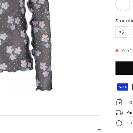
Størrels
XS
Kun 1
1-3
Gra
30 