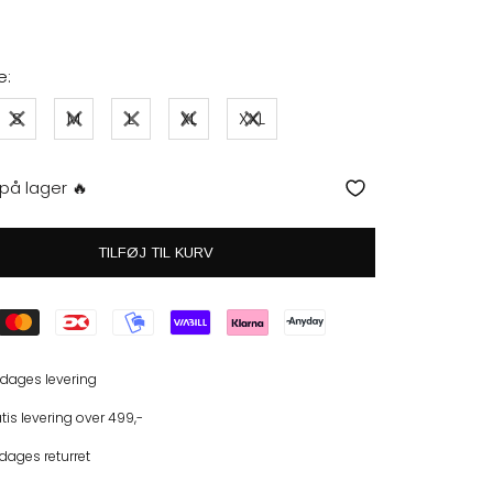
e:
S
M
L
XL
XXL
 på lager 🔥
TILFØJ TIL KURV
 dages levering
tis levering over 499,-
dages returret