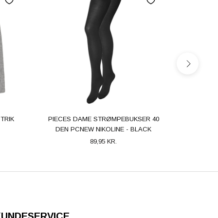
SPAR 6
TRIK
PIECES DAME STRØMPEBUKSER 40
PIECES
DEN PCNEW NIKOLINE - BLACK
MARIT
89,95 KR.
KUNDESERVICE