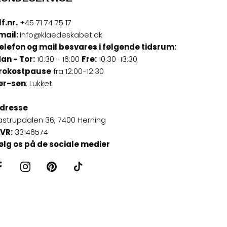
lf.nr.
+45 71 74 75 17
mail:
Info@klaedeskabet.dk
elefon og mail besvares i følgende tidsrum:
an - Tor:
10:30 - 16:00
Fre:
10:30-13:30
rokostpause
fra 12:00-12:30
ør-søn
: Lukket
dresse
astrupdalen 36, 7400 Herning
VR:
33146574
ølg os på de sociale medier