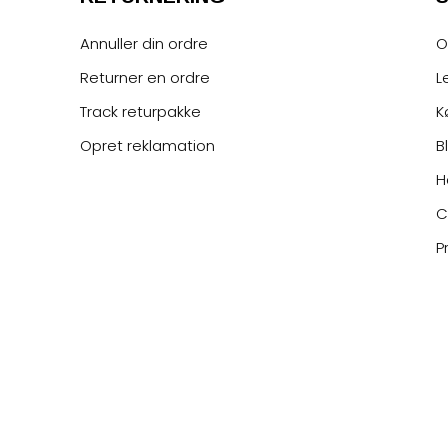
Annuller din ordre
O
Returner en ordre
L
Track returpakke
K
Opret reklamation
B
H
C
P