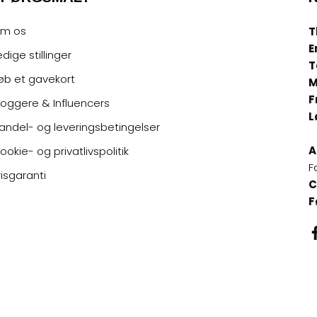
m os
T
E
edige stillinger
T
øb et gavekort
M
F
loggere & Influencers
L
andel- og leveringsbetingelser
A
ookie- og privatlivspolitik
F
risgaranti
C
F