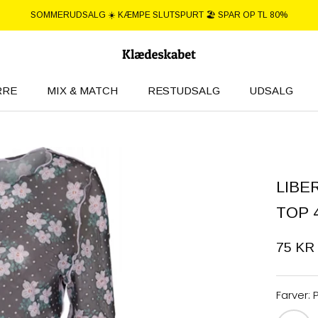
SOMMERUDSALG ☀️ KÆMPE SLUTSPURT 🏖️ SPAR OP TL 80%
RRE
MIX & MATCH
RESTUDSALG
UDSALG
RRE
UDSALG
LIBE
TOP 
75 KR
Farver: