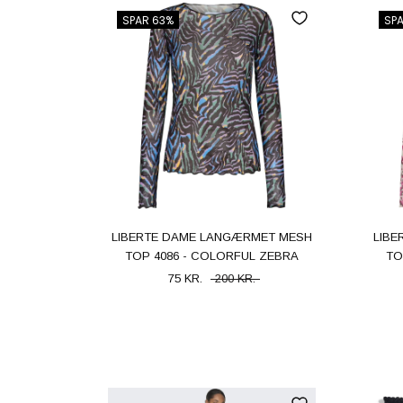
SPAR 63%
SP
LIBERTE DAME LANGÆRMET MESH
LIB
TOP 4086 - COLORFUL ZEBRA
TO
75 KR.
200 KR.