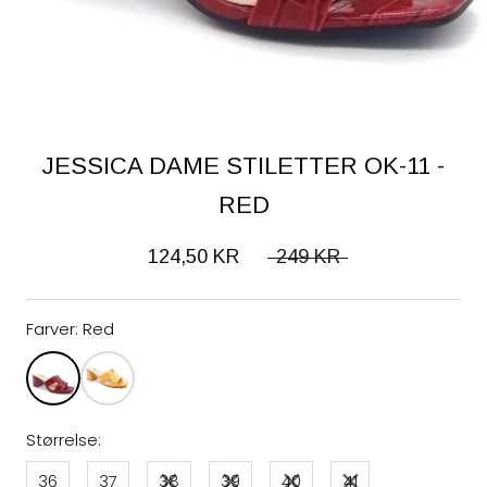
JESSICA DAME STILETTER OK-11 -
RED
124,50 KR
249 KR
Farver:
Red
Størrelse:
36
37
38
39
40
41