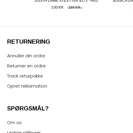
JUDITH DAME STILETTER 8273 - RED
JESSICA DA
100 KR.
299 KR.
RETURNERING
Annuller din ordre
Returner en ordre
Track returpakke
Opret reklamation
SPØRGSMÅL?
Om os
Ledige stillinger