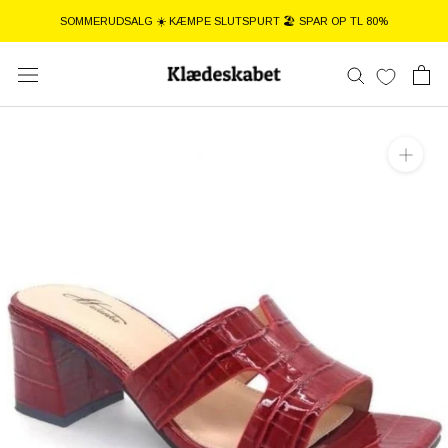
Gå
SOMMERUDSALG ☀️ KÆMPE SLUTSPURT 🏖️ SPAR OP TL 80%
til
indhold