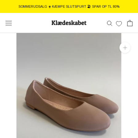
Gå
SOMMERUDSALG ☀️ KÆMPE SLUTSPURT 🏖️ SPAR OP TL 80%
til
indhold