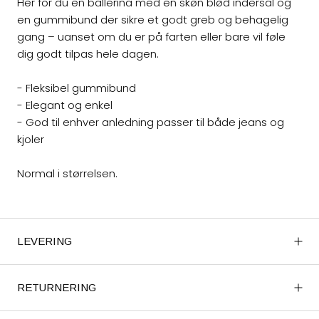
Her for du en ballerina med en skøn blød indersål og
en gummibund der sikre et godt greb og behagelig
gang – uanset om du er på farten eller bare vil føle
dig godt tilpas hele dagen.
- Fleksibel gummibund
- Elegant og enkel
- God til enhver anledning passer til både jeans og
kjoler
Normal i størrelsen.
LEVERING
RETURNERING