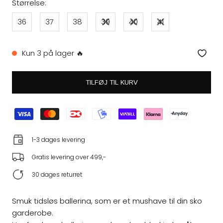
Størrelse:
36
37
38
39
40
41
Kun 3 på lager 🔥
TILFØJ TIL KURV
1-3 dages levering
Gratis levering over 499,-
30 dages returret
Smuk tidsløs ballerina, som er et mushave til din sko
garderobe.