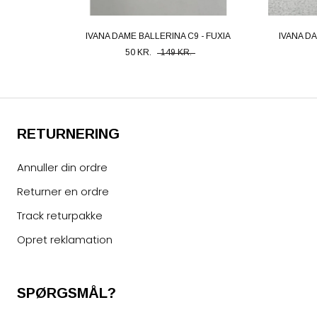
IVANA DAME BALLERINA C9 - FUXIA
IVANA D
50 KR.
149 KR.
RETURNERING
Annuller din ordre
Returner en ordre
Track returpakke
Opret reklamation
SPØRGSMÅL?