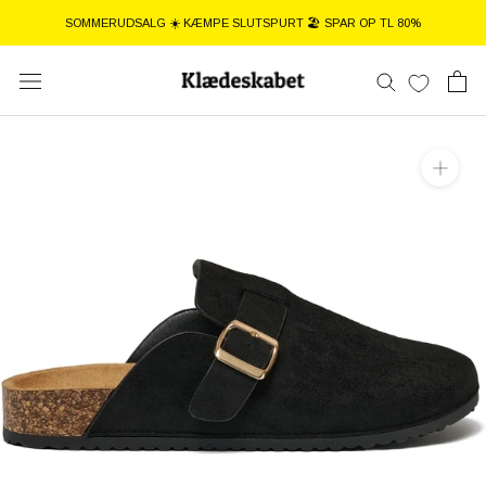
Gå
SOMMERUDSALG ☀️ KÆMPE SLUTSPURT 🏖️ SPAR OP TL 80%
til
indhold