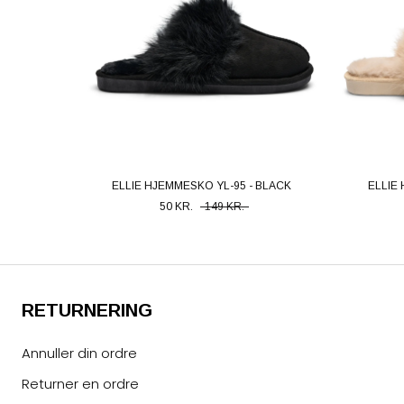
ELLIE HJEMMESKO YL-95 - BLACK
ELLIE
50 KR.
149 KR.
RETURNERING
Annuller din ordre
Returner en ordre