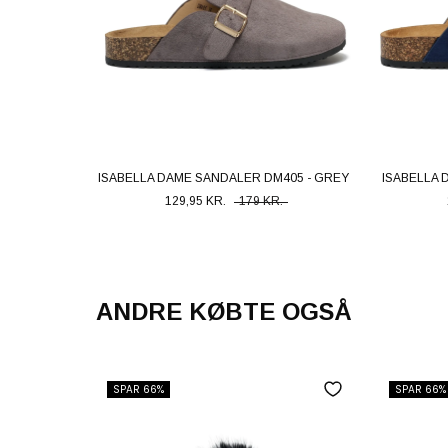
ISABELLA DAME SANDALER DM405 - GREY
ISABELLA 
129,95 KR.
179 KR.
ANDRE KØBTE OGSÅ
SPAR 66%
SPAR 66%