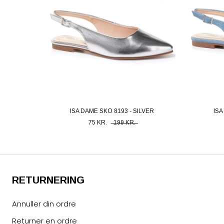
ISA DAME SKO 8193 - SILVER
ISA
75 KR.
199 KR.
RETURNERING
Annuller din ordre
Returner en ordre