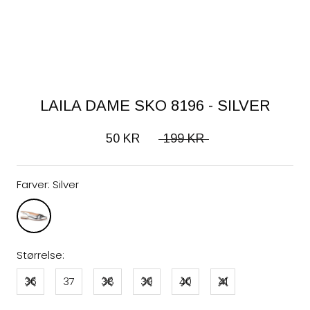
LAILA DAME SKO 8196 - SILVER
50 KR
199 KR
Farver:
Silver
Størrelse:
36
37
38
39
40
41