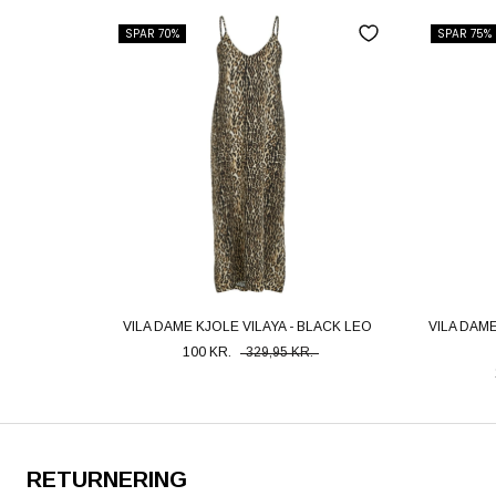
SPAR 70%
SPAR 75%
VILA DAME KJOLE VILAYA - BLACK LEO
VILA DAM
100 KR.
329,95 KR.
RETURNERING