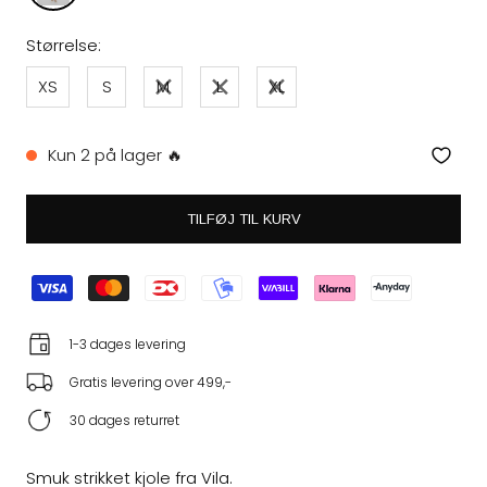
Størrelse:
XS
S
M
L
XL
Kun 2 på lager 🔥
TILFØJ TIL KURV
1-3 dages levering
Gratis levering over 499,-
30 dages returret
Smuk strikket kjole fra Vila.