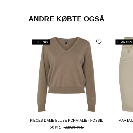
ANDRE KØBTE OGSÅ
SPAR 78%
SPAR 50%
PIECES DAME BLUSE PCNATALIE - FOSSIL
MARTA 
50 KR.
229,95 KR.