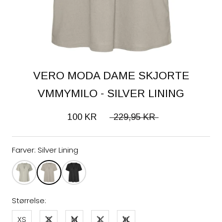
VERO MODA DAME SKJORTE
VMMYMILO - SILVER LINING
100 KR
229,95 KR
Farver:
Silver Lining
Størrelse:
XS
S
M
L
XL