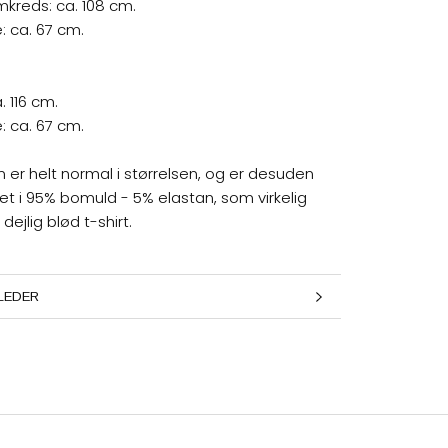
mkreds: ca. 108 cm.
 ca. 67 cm.
. 116 cm.
 ca. 67 cm.
n er helt normal i størrelsen, og er desuden
let i 95% bomuld - 5% elastan, som virkelig
 dejlig blød t-shirt.
INFORMATION
LLEDER