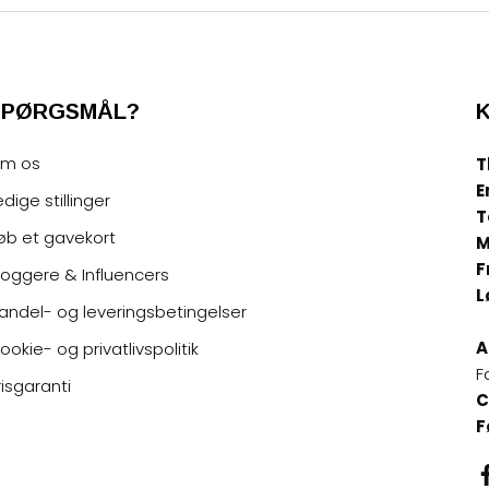
SPØRGSMÅL?
m os
T
E
edige stillinger
T
øb et gavekort
M
F
loggere & Influencers
L
andel- og leveringsbetingelser
A
ookie- og privatlivspolitik
F
risgaranti
C
F