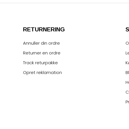
RETURNERING
Annuller din ordre
O
Returner en ordre
L
Track returpakke
K
Opret reklamation
B
H
C
P