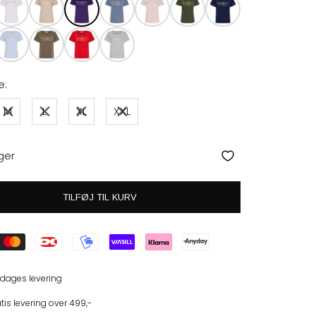
e:
M
L
XL
XXL
ger
TILFØJ TIL KURV
 dages levering
tis levering over 499,-