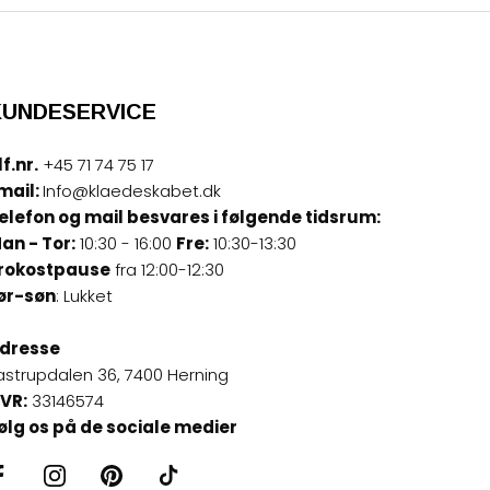
KUNDESERVICE
lf.nr.
+45 71 74 75 17
mail:
Info@klaedeskabet.dk
elefon og mail besvares i følgende tidsrum:
an - Tor:
10:30 - 16:00
Fre:
10:30-13:30
rokostpause
fra 12:00-12:30
ør-søn
: Lukket
dresse
astrupdalen 36, 7400 Herning
VR:
33146574
ølg os på de sociale medier