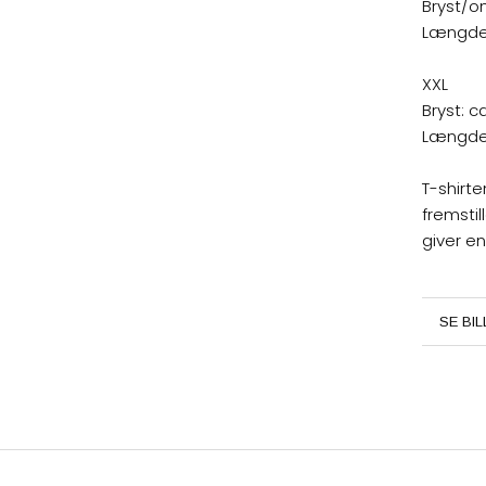
Bryst/o
Længde:
XXL
Bryst: ca
Længde:
T-shirte
fremstil
giver en
MERE 
SE BI