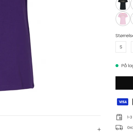
Størrels
S
På la
1-3
Gra