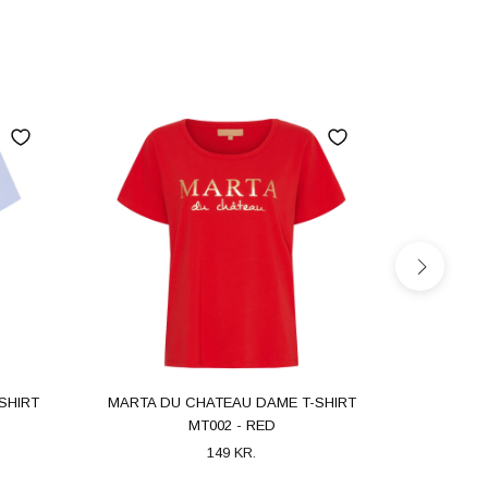
SHIRT
MARTA DU CHATEAU DAME T-SHIRT
MARTA D
MT002 - RED
MT
149 KR.