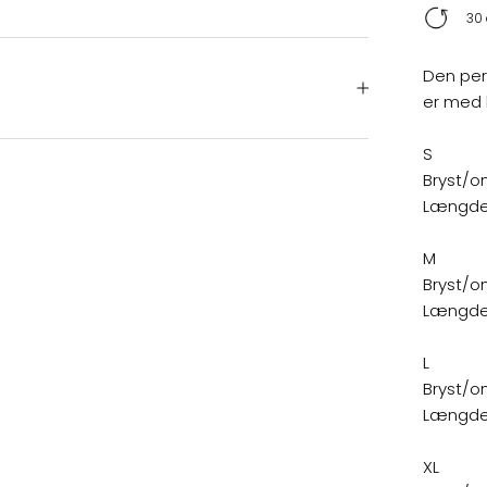
30 
Den perf
er med l
S
Bryst/o
Længde:
M
Bryst/o
Længde:
L
Bryst/o
Længde:
XL