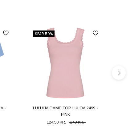
SPAR 50%
SPAR 8
A -
LULULIA DAME TOP LULOA 2499 -
VERO M
PINK
VMEX
124,50 KR.
249 KR.