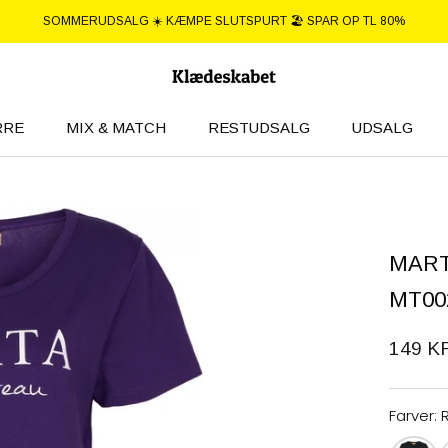
SOMMERUDSALG ☀️ KÆMPE SLUTSPURT 🏖️ SPAR OP TL 80%
RRE
MIX & MATCH
RESTUDSALG
UDSALG
RRE
UDSALG
MART
MT00
149 K
Farver: