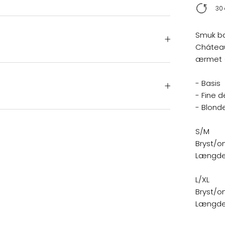
30 
Smuk ba
Cháteau
ærmet (
- Basis
- Fine d
- Blond
S/M
Bryst/o
Længde:
L/XL
Bryst/o
Længde: