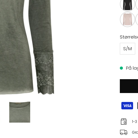
Størrels
S/M
På la
1-3
Gra