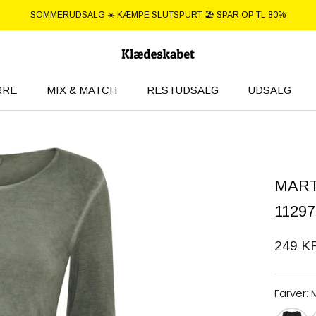
SOMMERUDSALG ☀️ KÆMPE SLUTSPURT 🏖️ SPAR OP TL 80%
RRE
MIX & MATCH
RESTUDSALG
UDSALG
RRE
UDSALG
MART
11297
249 K
Farver:
M