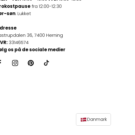
rokostpause
fra 12:00-12:30
ør-søn
: Lukket
dresse
astrupdalen 36, 7400 Herning
VR:
33146574
ølg os på de sociale medier
Danmark