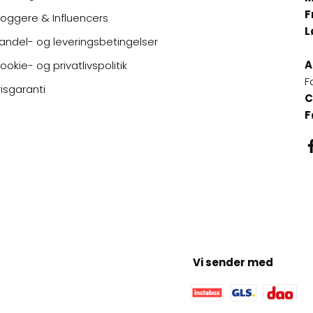
F
loggere & Influencers
L
andel- og leveringsbetingelser
A
ookie- og privatlivspolitik
F
risgaranti
C
F
Vi sender med