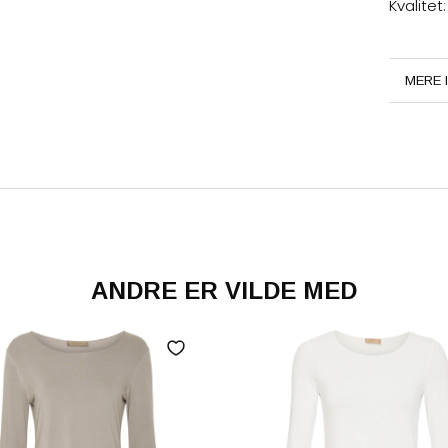
Kvalitet
MERE 
SE BI
ANDRE ER VILDE MED