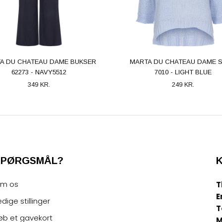
A DU CHATEAU DAME BUKSER
MARTA DU CHATEAU DAME S
62273 - NAVY5512
7010 - LIGHT BLUE
349 KR.
249 KR.
SPØRGSMÅL?
m os
T
E
edige stillinger
T
øb et gavekort
M