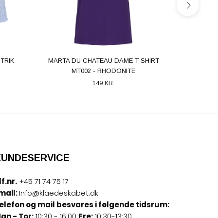
TRIK
MARTA DU CHATEAU DAME T-SHIRT
MARTA 
MT002 - RHODONITE
149 KR.
KUNDESERVICE
lf.nr.
+45 71 74 75 17
mail:
Info@klaedeskabet.dk
elefon og mail besvares i følgende tidsrum:
an - Tor:
10:30 - 16:00
Fre:
10:30-13:30