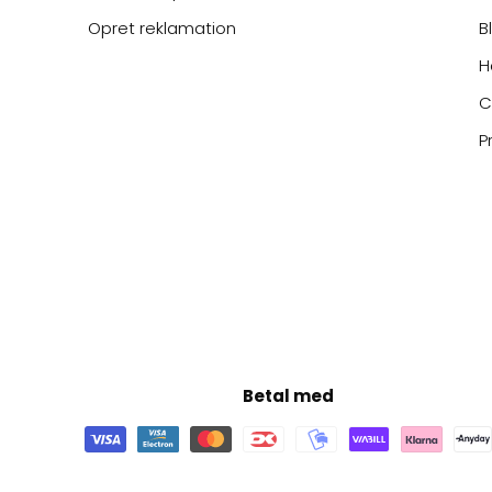
Opret reklamation
B
H
C
P
Betal med