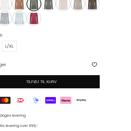
e:
L/XL
ger
TILFØJ TIL KURV
 dages levering
tis levering over 499,-