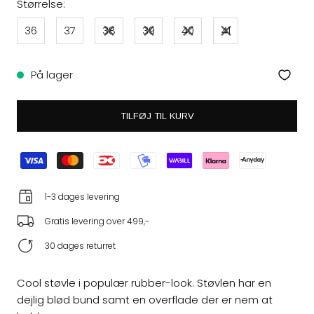
Størrelse:
36
37
38
39
40
41
På lager
TILFØJ TIL KURV
1-3 dages levering
Gratis levering over 499,-
30 dages returret
Cool støvle i populær rubber-look. Støvlen har en
dejlig blød bund samt en overflade der er nem at