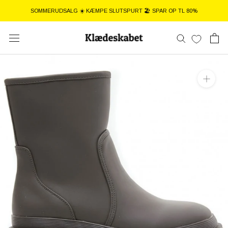
Gå
SOMMERUDSALG ☀️ KÆMPE SLUTSPURT 🏖️ SPAR OP TL 80%
til
indhold