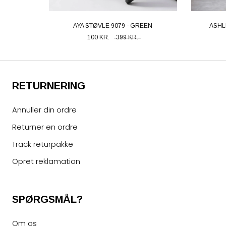
AYA STØVLE 9079 - GREEN
ASHL
100 KR.
399 KR.
RETURNERING
Annuller din ordre
Returner en ordre
Track returpakke
Opret reklamation
SPØRGSMÅL?
Om os