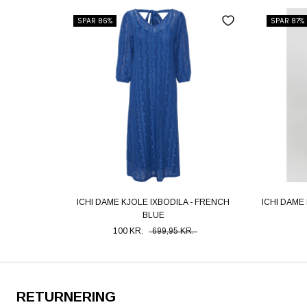
SPAR 86%
SPAR 87%
ICHI DAME KJOLE IXBODILA - FRENCH
ICHI DAME
BLUE
100 KR.
699,95 KR.
RETURNERING