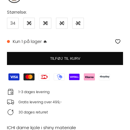
Størrelse:
34
36
38
40
42
Kun 1 på lager 🔥
TILFØJ TIL KURV
1-3 dages levering
Gratis levering over 499,-
30 dages returret
ICHI dame kjole i shiny materiale