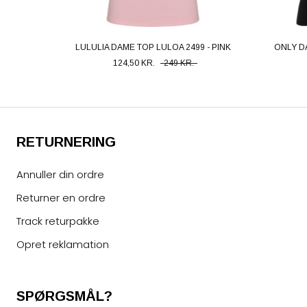
LULULIA DAME TOP LULOA 2499 - PINK
ONLY D
124,50 KR.
249 KR.
RETURNERING
Annuller din ordre
Returner en ordre
Track returpakke
Opret reklamation
SPØRGSMÅL?