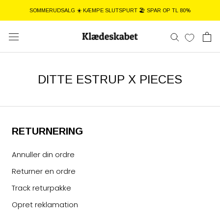
Gå
SOMMERUDSALG ☀️ KÆMPE SLUTSPURT 🏖️ SPAR OP TL 80%
til
indhold
DITTE ESTRUP X PIECES
RETURNERING
Annuller din ordre
Returner en ordre
Track returpakke
Opret reklamation